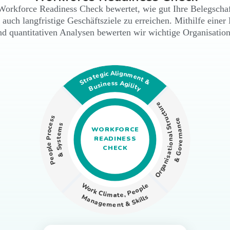
Workforce Readiness Check bewertet, wie gut Ihre Belegschaft
 auch langfristige Geschäftsziele zu erreichen. Mithilfe eine
und quantitativen Analysen bewerten wir wichtige Organisatio
Strategic Alignment &
Business Agility
Organisational Structure
People Process
& Governance
& Systems
WORKFORCE
READINESS
CHECK
Work Climate, People
Management & Skills