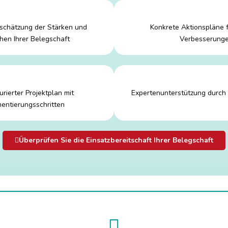
nschätzung der Stärken und
Konkrete Aktionspläne f
en Ihrer Belegschaft
Verbesserung
urierter Projektplan mit
Expertenunterstützung durch
entierungsschritten
Überprüfen Sie die Einsatzbereitschaft Ihrer Belegschaft