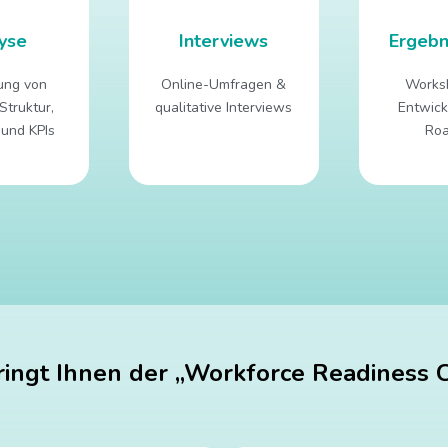
yse
Interviews
Ergebn
ung von
Online-Umfragen &
Works
Struktur,
qualitative Interviews
Entwick
 und KPIs
Ro
ingt Ihnen der „Workforce Readiness 